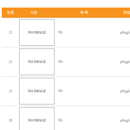
번호
사진
제 목
작성
Mr.
23
NO IMAGE
pHqg
Mr.
22
NO IMAGE
pHqg
Mr.
21
NO IMAGE
pHqg
Mr.
20
NO IMAGE
pHqg