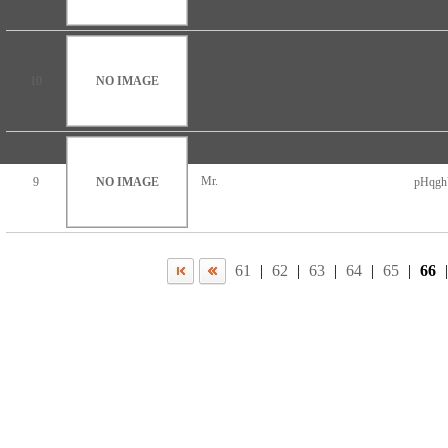
10
NO IMAGE
Mr.
9
NO IMAGE
pHqg
61
|
62
|
63
|
64
|
65
|
66
|