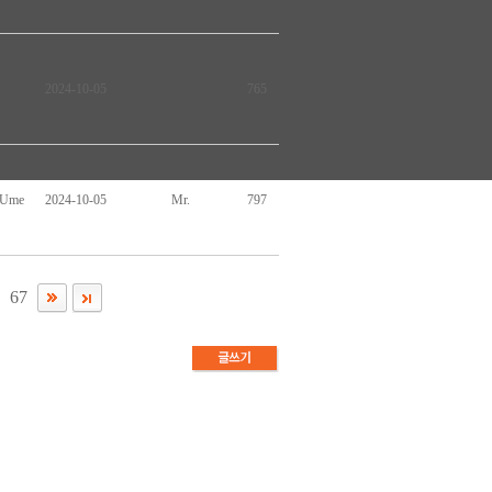
2024-10-05
765
hUme
2024-10-05
Mr.
797
67