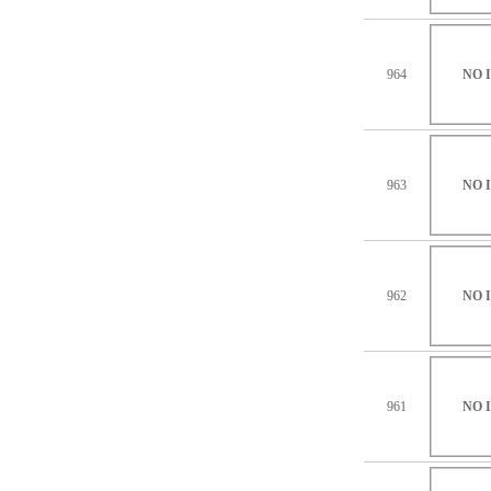
964
NO 
963
NO 
962
NO 
961
NO 